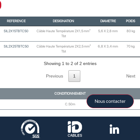
REFERENCE
DESIGNATION
DIAMETRE
POIDS
SIL2X15TBTC50
Câble Haute Température 2X1,5 mm²
5,6 X 2,8 mm
80 kg
Tbt
SIL2X25TBTC50
Câble Haute Température 2X2,5 mm²
6,8 X 3,4 mm
70 kg
Tbt
Showing 1 to 2 of 2 entries
Previous
1
Next
CONDITIONNEMENT
Nous contacter
C.50m