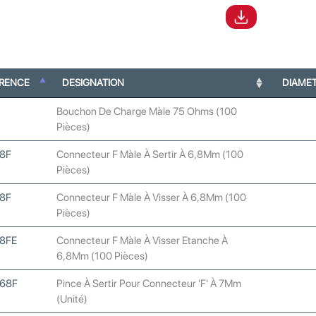
ERENCE
DESIGNATION
DIAME
Bouchon De Charge Màle 75 Ohms (100
Pièces)
8F
Connecteur F Màle À Sertir À 6,8Mm (100
Pièces)
8F
Connecteur F Màle À Visser À 6,8Mm (100
Pièces)
8FE
Connecteur F Màle À Visser Etanche À
6,8Mm (100 Pièces)
68F
Pince À Sertir Pour Connecteur 'F' À 7Mm
(Unité)