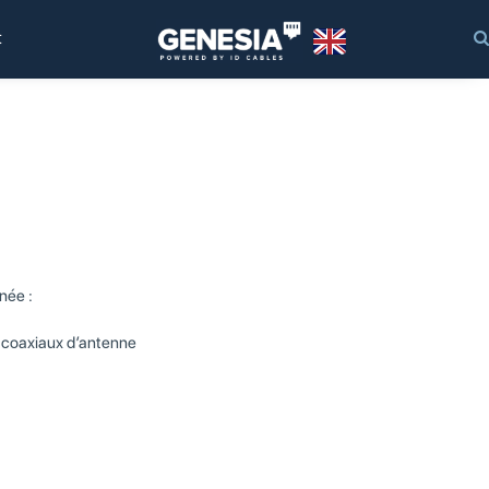
t
née :
 coaxiaux d’antenne