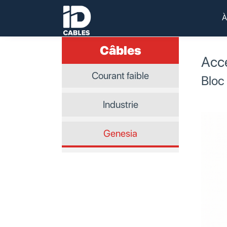
Des experts à votre service.
ID CABLES
À
Câbles
Acce
Courant faible
Bloc
Industrie
Genesia