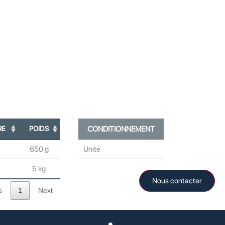
RE
POIDS
CONDITIONNEMENT
650 g
Unité
5 kg
Nous contacter
s
1
Next