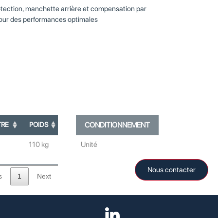
tection, manchette arrière et compensation par
pour des performances optimales
TRE
POIDS
CONDITIONNEMENT
110 kg
Unité
Nous contacter
s
1
Next