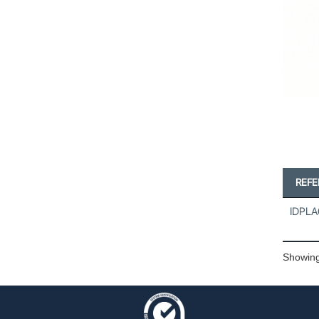
REF
IDPL
Showing 