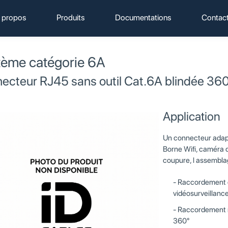
 propos
Produits
Documentations
Contac
tème catégorie 6A
ecteur RJ45 sans outil Cat.6A blindée 36
Application
Un connecteur adap
Borne Wifi, caméra d
coupure, l assemblag
Raccordement d
vidéosurveillanc
Raccordement ra
360°